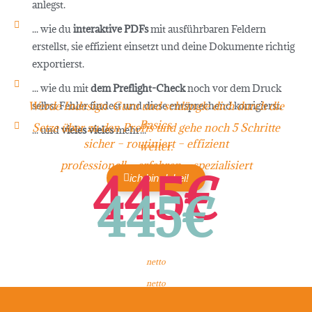
anlegst.
... wie du
interaktive PDFs
mit ausführbaren Feldern
erstellst, sie effizient einsetzt und deine Dokumente richtig
exportierst.
... wie du mit
dem Preflight-Check
noch vor dem Druck
Werde Indesign-Guru und schlängle dich durch die
selbst Fehler findest und diese entsprechend korrigierst.
Basics.
Setze über zu den Profis und gehe noch 5 Schritte
... und
vieles vieles
mehr...
sicher – routiniert – effizient
weiter.
professionell – erfahren – spezialisiert
445€
ich bin dabei!
445€
netto
netto