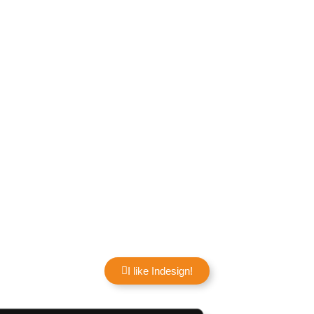
Wir rocken gemeinsam den
Indesign-Dschungel
.
Abkürzungen, verstecke Tools und Grundeinstellungen
gehen wir Schritt-für-Schritt durch. Du lernst alles, was
du brauchst, um mit InDesign effizient zu arbeiten – von
den
Basics bis zu besonderen Tipps und Tricks
. Ein
sauberes Layout, kluge Farbwahl, knackige Typografie
und effizienter Workflow – ich zeig dir wie es geht!
I like Indesign!