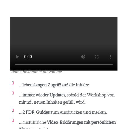
So sieht es aus…
… wenn du dich für InlovewithIndesign entscheidest und
damit bekommst du von mir..
...
lebenslangen Zugriff
auf alle Inhalte
...
immer wieder Updates
, sobald der Workshop von
mir mit neuen Inhalten gefüllt wird.
...
2 PDF-Guides
zum Ausdrucken und merken.
... ausführliche
Video-Erklärungen mit persönlichen