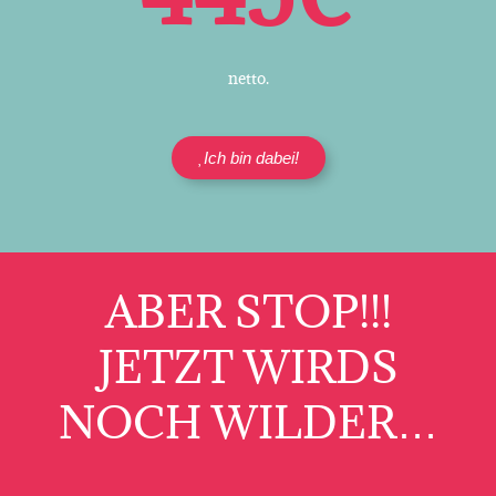
netto.
Ich bin dabei!
ABER STOP!!!
JETZT WIRDS
NOCH WILDER…