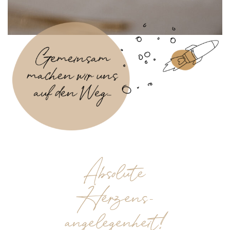
Absolute
Herzens-
angelegenheit!